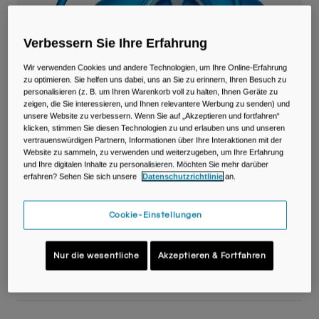
Reisen & Lifestyle
Unsere Partner
Becher & Travel Mugs
Verbessern Sie Ihre Erfahrung
Gürtel & Hüfttaschen
Wir verwenden Cookies und andere Technologien, um Ihre Online-Erfahrung
zu optimieren. Sie helfen uns dabei, uns an Sie zu erinnern, Ihren Besuch zu
Fahrradtaschen
personalisieren (z. B. um Ihren Warenkorb voll zu halten, Ihnen Geräte zu
zeigen, die Sie interessieren, und Ihnen relevantere Werbung zu senden) und
unsere Website zu verbessern. Wenn Sie auf „Akzeptieren und fortfahren“
Trinkblasen
klicken, stimmen Sie diesen Technologien zu und erlauben uns und unseren
vertrauenswürdigen Partnern, Informationen über Ihre Interaktionen mit der
Website zu sammeln, zu verwenden und weiterzugeben, um Ihre Erfahrung
Zubehör
und Ihre digitalen Inhalte zu personalisieren. Möchten Sie mehr darüber
erfahren? Sehen Sie sich unsere
Datenschutzrichtlinie
an.
Alle kaufen
Crux® Lumbal 3L Reservoir
Cookie-Einstellungen
Artikelnr.
38061-002-OS
Nur die wesentliche
Akzeptieren & Fortfahren
€ 59,99