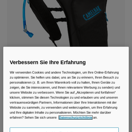
Reisen & Lifestyle
Unsere Partner
Becher & Travel Mugs
Gürtel & Hüfttaschen
Fahrradtaschen
Trinkblasen
Verbessern Sie Ihre Erfahrung
Zubehör
Wir verwenden Cookies und andere Technologien, um Ihre Online-Erfahrung
zu optimieren. Sie helfen uns dabei, uns an Sie zu erinnern, Ihren Besuch zu
Alle kaufen
personalisieren (z. B. um Ihren Warenkorb voll zu halten, Ihnen Geräte zu
zeigen, die Sie interessieren, und Ihnen relevantere Werbung zu senden) und
unsere Website zu verbessern. Wenn Sie auf „Akzeptieren und fortfahren“
Dart™ Run Weste mit 1,5L Reservoir
klicken, stimmen Sie diesen Technologien zu und erlauben uns und unseren
vertrauenswürdigen Partnern, Informationen über Ihre Interaktionen mit der
Artikelnr.
38770-001-OS
Website zu sammeln, zu verwenden und weiterzugeben, um Ihre Erfahrung
und Ihre digitalen Inhalte zu personalisieren. Möchten Sie mehr darüber
erfahren? Sehen Sie sich unsere
Datenschutzrichtlinie
an.
€ 79,99