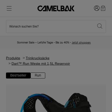
Anmelden
0
Wonach suchen Sie?
Radfahren
Blog
Highlights
Neuigkeiten
Sommer Sale – Letzte Tage - Bis zu 40% -
Jetzt shoppen
Topseller
Laufen
Über uns
Kinder Kollektion
Produkte
Trinkrucksäcke
Dart™ Run Weste mit 1,5L Reservoir
Wandern
Weg mit Wegwerfartikel
Trinkrucksäcke
Bestseller
Run
Trinkwesten
Ski und Snowboard
Unsere Mission
Sport Trinkflaschen
Flaschen