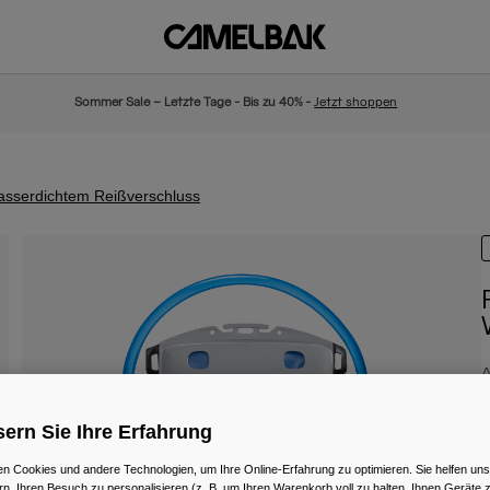
Sommer Sale – Letzte Tage - Bis zu 40% -
Jetzt shoppen
asserdichtem Reißverschluss
A
€
ern Sie Ihre Erfahrung
n Cookies und andere Technologien, um Ihre Online-Erfahrung zu optimieren. Sie helfen uns
rn, Ihren Besuch zu personalisieren (z. B. um Ihren Warenkorb voll zu halten, Ihnen Geräte z