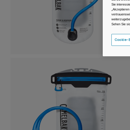
Sie interess
„Akzeptieren
vertrauenswü
weiterzugebe
Sehen Sie si
Cookie-E