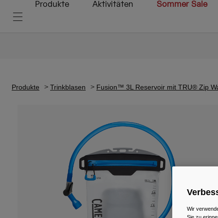
Produkte
Aktivitäten
Sommer Sale
Produkte
Trinkblasen
Fusion™ 3L Reservoir mit TRU® Zip W
Verbess
Wir verwende
Sie zu erinne