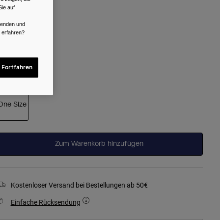
ie auf
arben -
Clear
rwenden und
r erfahren?
ausgewählt
 Fortfahren
röße
One Size
ausgewählt
Zum Warenkorb hinzufügen
Kostenloser Versand bei Bestellungen ab 50€
Einfache Rücksendung