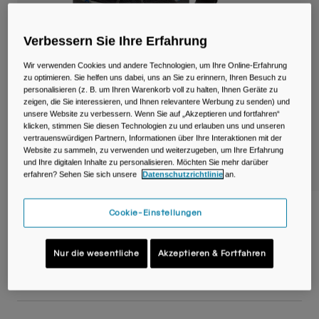
Reisen & Lifestyle
Unsere Partner
Becher & Travel Mugs
Verbessern Sie Ihre Erfahrung
Gürtel & Hüfttaschen
Wir verwenden Cookies und andere Technologien, um Ihre Online-Erfahrung
zu optimieren. Sie helfen uns dabei, uns an Sie zu erinnern, Ihren Besuch zu
Fahrradtaschen
personalisieren (z. B. um Ihren Warenkorb voll zu halten, Ihnen Geräte zu
zeigen, die Sie interessieren, und Ihnen relevantere Werbung zu senden) und
unsere Website zu verbessern. Wenn Sie auf „Akzeptieren und fortfahren“
Trinkblasen
klicken, stimmen Sie diesen Technologien zu und erlauben uns und unseren
vertrauenswürdigen Partnern, Informationen über Ihre Interaktionen mit der
Website zu sammeln, zu verwenden und weiterzugeben, um Ihre Erfahrung
Zubehör
und Ihre digitalen Inhalte zu personalisieren. Möchten Sie mehr darüber
erfahren? Sehen Sie sich unsere
Datenschutzrichtlinie
an.
Alle kaufen
M.U.L.E.® Stem Pack
Cookie-Einstellungen
Artikelnr.
38655-D57-OS
Nur die wesentliche
Akzeptieren & Fortfahren
€ 29,99