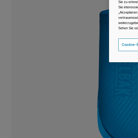
Sie zu erinne
Sie interess
„Akzeptieren
vertrauenswü
weiterzugebe
Sehen Sie si
Cookie-E