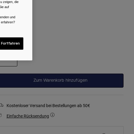
u zeigen, die
ie auf
rwenden und
r erfahren?
ausgewählt
röße
 Fortfahren
One Size
ausgewählt
Zum Warenkorb hinzufügen
Kostenloser Versand bei Bestellungen ab 50€
Einfache Rücksendung