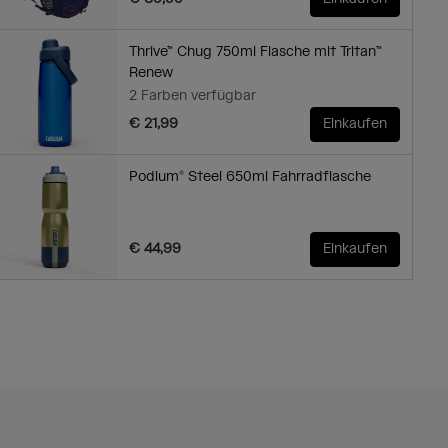
Thrive™ Chug 750ml Flasche mit Tritan™
Renew
2 Farben verfügbar
€ 21,99
Einkaufen
Podium® Steel 650ml Fahrradflasche
€ 44,99
Einkaufen