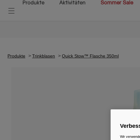
Produkte
Aktivitäten
Sommer Sale
Produkte
Trinkblasen
Quick Stow™ Flasche 350ml
Verbess
Wir verwende