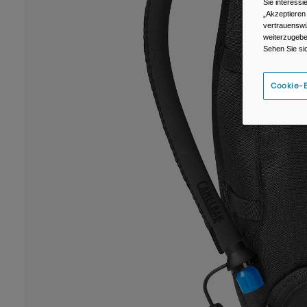
Sie interess
„Akzeptieren
vertrauenswü
weiterzugebe
Sehen Sie si
Cookie-E