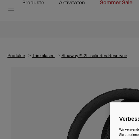
Produkte
Aktivitäten
Sommer Sale
Produkte
Trinkblasen
Stoaway™ 2L isoliertes Reservoir
Verbess
Wir verwende
Sie zu erinne