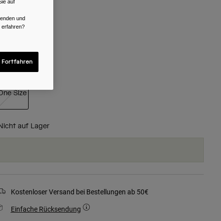
ie auf
rwenden und
r erfahren?
ausgewählt
 Fortfahren
röße
One Size
ausgewählt
Nicht auf Lager
Kostenloser Versand bei Bestellungen ab 50€
Einfache Rücksendung