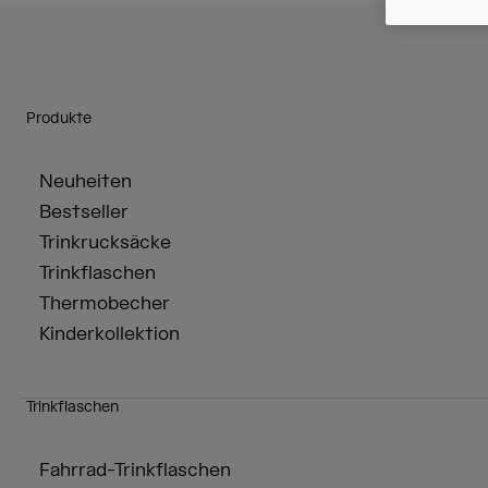
Produkte
Neuheiten
Bestseller
Trinkrucksäcke
Trinkflaschen
Thermobecher
Kinderkollektion
Trinkflaschen
Fahrrad-Trinkflaschen