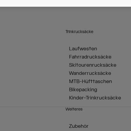
Trinkrucksäcke
Laufwesten
Fahrradrucksäcke
Skitourenrucksäcke
Wanderrucksäcke
MTB-Hüfttaschen
Bikepacking
Kinder-Trinkrucksäcke
Weiteres
Zubehör