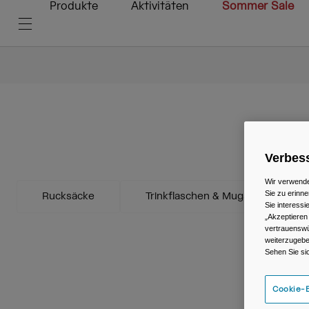
Produkte
Aktivitäten
Sommer Sale
Verbess
Wir verwende
Sie zu erinne
Rucksäcke
Trinkflaschen & Mugs
Sie interess
„Akzeptieren
vertrauenswü
weiterzugebe
Sehen Sie si
Cookie-E