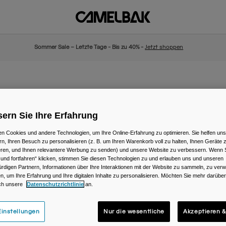
Sommer Sale – Letzte Tage - Bis zu 40% -
Jetzt shoppen
ern Sie Ihre Erfahrung
n Cookies und andere Technologien, um Ihre Online-Erfahrung zu optimieren. Sie helfen uns
rn, Ihren Besuch zu personalisieren (z. B. um Ihren Warenkorb voll zu halten, Ihnen Geräte z
ieren, und Ihnen relevantere Werbung zu senden) und unsere Website zu verbessern. Wenn S
 und fortfahren“ klicken, stimmen Sie diesen Technologien zu und erlauben uns und unseren
rdigen Partnern, Informationen über Ihre Interaktionen mit der Website zu sammeln, zu ve
n, um Ihre Erfahrung und Ihre digitalen Inhalte zu personalisieren. Möchten Sie mehr darübe
ch unsere
Datenschutzrichtlinie
an.
instellungen
Nur die wesentliche
Akzeptieren &