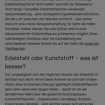
Edelstahlflasche ist nicht isoliert und hält die Temperatur
nicht lange. CamelBak Edelstahlflaschen verwenden
Vakuumisolierung - eine versiegelte Doppelwandkonstruktion,
die die Luft zwischen den Wänden entfernt - und bieten
dadurch eine starke Temperaturhaltung für kalte wie heiße
Getränke. Heißes Wasser, Tee und Kaffee sind in einer
vakuumisolierten Edelstahlflasche problemlos möglich. Einen
vollständigen Überblick über die Kälteleistung der
verschiedenen Modelle findest du auf der Seite der
isolierten
Trinkflaschen
.
Edelstahl oder Kunststoff - was ist
besser?
Für Langlebigkeit und den täglichen Einsatz klar Edelstahl. Er
verfärbt sich nicht, nimmt keine Aromen an und hält Stößen
stand, ohne zu brechen. Eine gut gepflegte Edelstahlflasche
kann zehn Jahre oder länger halten - damit ist sie die
abfallärmere Wahl über die gesamte Nutzungsdauer.
Kunststoffflaschen - insbesondere CamelBaks Trutaste-
Polypropylen-Modelle - sind leichter, lassen sich einfacher