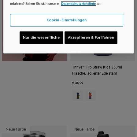
erfahren? Sehen Sie sich unsere
Datenschutzrichtlinie
an.
Cookie-Einstellungen
Nur die wesentliche
Akzeptieren & Fortfahren
Thrive™ Flip Straw Kids 350ml
Flasche, isolierter Edelstahl
€ 34,99
Product swatch type of Cyclone
Product swatch type of M
Neue Farbe
Neue Farbe