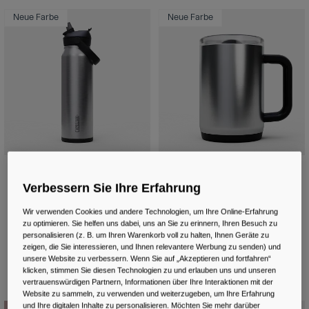
Neue Farbe
Neue Farbe
Thrive™ Flip Straw 950ml Flasche,
Thrive™ 470ml Becher, isolierter
isolierter Edelstahl
Edelstahl
Verbessern Sie Ihre Erfahrung
€ 49,99
€ 39,99
Wir verwenden Cookies und andere Technologien, um Ihre Online-Erfahrung
zu optimieren. Sie helfen uns dabei, uns an Sie zu erinnern, Ihren Besuch zu
Product swatch type of Black.
Product swatch type of Moss Green.
Product swatch type of Navy.
Product swatch type of Stainless.
Product swatch type of Black.
Product swatch type of B
Product swatch typ
Product swatc
+5
personalisieren (z. B. um Ihren Warenkorb voll zu halten, Ihnen Geräte zu
zeigen, die Sie interessieren, und Ihnen relevantere Werbung zu senden) und
unsere Website zu verbessern. Wenn Sie auf „Akzeptieren und fortfahren“
klicken, stimmen Sie diesen Technologien zu und erlauben uns und unseren
vertrauenswürdigen Partnern, Informationen über Ihre Interaktionen mit der
Website zu sammeln, zu verwenden und weiterzugeben, um Ihre Erfahrung
und Ihre digitalen Inhalte zu personalisieren. Möchten Sie mehr darüber