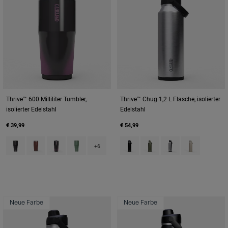
Thrive™ 600 Milliliter Tumbler,
Thrive™ Chug 1,2 L Flasche, isolierter
isolierter Edelstahl
Edelstahl
€ 39,99
€ 54,99
Product swatch type of Black.
Product swatch type of Burnt Umber.
Product swatch type of Lavender Dawn.
Product swatch type of Moss Green.
Product swatch type of Black.
Product swatch type of M
Product swatch type
Product swatc
+6
Neue Farbe
Neue Farbe