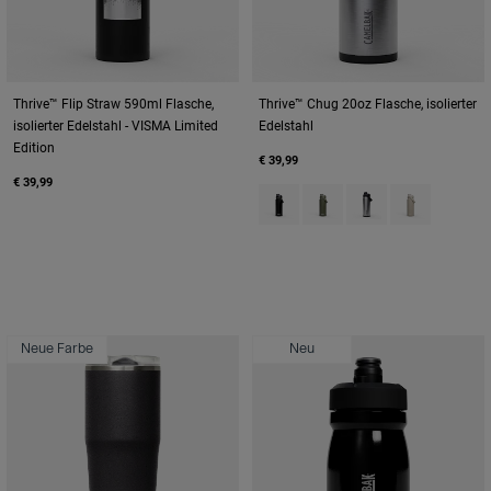
Thrive™ Flip Straw 590ml Flasche,
Thrive™ Chug 20oz Flasche, isolierter
isolierter Edelstahl - VISMA Limited
Edelstahl
Edition
€ 39,99
€ 39,99
Product swatch type of Black.
Product swatch type of M
Product swatch type
Product swatc
Neue Farbe
Neu