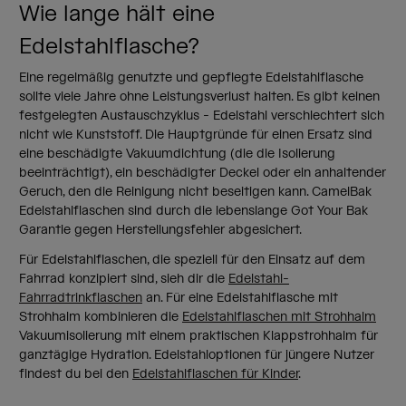
Wie lange hält eine
Edelstahlflasche?
Eine regelmäßig genutzte und gepflegte Edelstahlflasche
sollte viele Jahre ohne Leistungsverlust halten. Es gibt keinen
festgelegten Austauschzyklus - Edelstahl verschlechtert sich
nicht wie Kunststoff. Die Hauptgründe für einen Ersatz sind
eine beschädigte Vakuumdichtung (die die Isolierung
beeinträchtigt), ein beschädigter Deckel oder ein anhaltender
Geruch, den die Reinigung nicht beseitigen kann. CamelBak
Edelstahlflaschen sind durch die lebenslange Got Your Bak
Garantie gegen Herstellungsfehler abgesichert.
Für Edelstahlflaschen, die speziell für den Einsatz auf dem
Fahrrad konzipiert sind, sieh dir die
Edelstahl-
Fahrradtrinkflaschen
an. Für eine Edelstahlflasche mit
Strohhalm kombinieren die
Edelstahlflaschen mit Strohhalm
Vakuumisolierung mit einem praktischen Klappstrohhalm für
ganztägige Hydration. Edelstahloptionen für jüngere Nutzer
findest du bei den
Edelstahlflaschen für Kinder
.