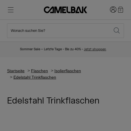
Anmelden
0
Wonach suchen Sie?
Radfahren
Blog
Highlights
Neuigkeiten
Sommer Sale – Letzte Tage - Bis zu 40% -
Jetzt shoppen
Topseller
Laufen
Über uns
Kinder Kollektion
Startseite
Flaschen
Isolierflaschen
Edelstahl Trinkflaschen
Wandern
Weg mit Wegwerfartikel
Trinkrucksäcke
Edelstahl Trinkflaschen
Trinkwesten
Ski und Snowboard
Unsere Mission
Sport Trinkflaschen
Flaschen