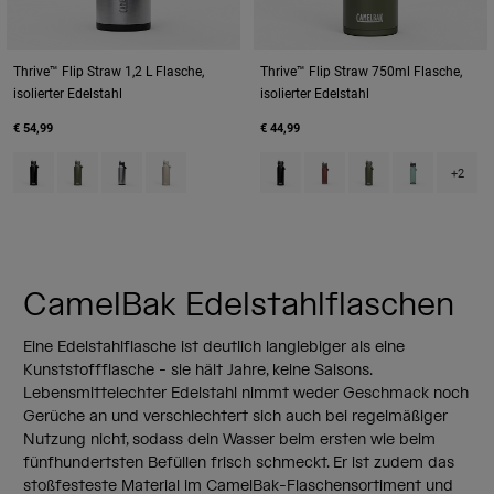
Thrive™ Flip Straw 1,2 L Flasche,
Thrive™ Flip Straw 750ml Flasche,
isolierter Edelstahl
isolierter Edelstahl
€ 54,99
€ 44,99
Product swatch type of Black.
Product swatch type of Moss Green.
Product swatch type of Stainless.
Product swatch type of Stone.
Product swatch type of Black.
Product swatch type of B
Product swatch typ
Product swatch
+2
CamelBak Edelstahlflaschen
Eine Edelstahlflasche ist deutlich langlebiger als eine
Kunststoffflasche - sie hält Jahre, keine Saisons.
Lebensmittelechter Edelstahl nimmt weder Geschmack noch
Gerüche an und verschlechtert sich auch bei regelmäßiger
Nutzung nicht, sodass dein Wasser beim ersten wie beim
fünfhundertsten Befüllen frisch schmeckt. Er ist zudem das
stoßfesteste Material im CamelBak-Flaschensortiment und