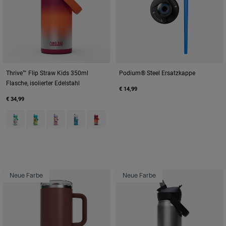
Thrive™ Flip Straw Kids 350ml
Podium® Steel Ersatzkappe
Flasche, isolierter Edelstahl
€ 14,99
€ 34,99
Product swatch type of Biking Dogs.
Product swatch type of Dino Jam.
Product swatch type of Magic Unicorns.
Product swatch type of Ocean Life.
Product swatch type of Purple Haze.
Neue Farbe
Neue Farbe