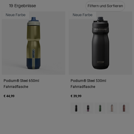
Reisen & Lifestyle
Unsere Partner
19 Ergebnisse
Filtern und Sortieren
Becher & Travel Mugs
Neue Farbe
Neue Farbe
Gürtel & Hüfttaschen
Fahrradtaschen
Trinkblasen
Zubehör
Podium® Steel 650ml
Podium® Steel 530ml
Alle kaufen
Fahrradflasche
Fahrradflasche
€ 44,99
€ 39,99
Product swatch type of Black.
Product swatch type of M
Product swatch typ
Product swatc
Product