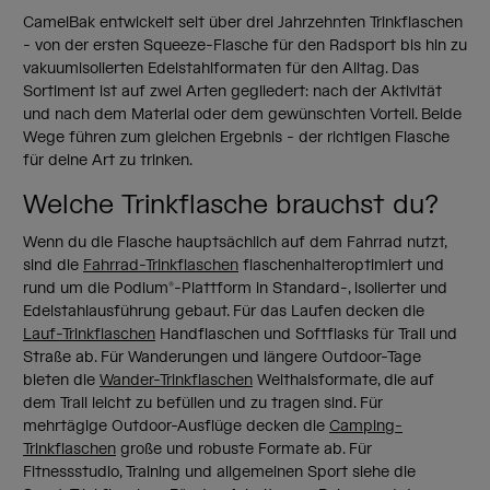
CamelBak entwickelt seit über drei Jahrzehnten Trinkflaschen
- von der ersten Squeeze-Flasche für den Radsport bis hin zu
vakuumisolierten Edelstahlformaten für den Alltag. Das
Sortiment ist auf zwei Arten gegliedert: nach der Aktivität
und nach dem Material oder dem gewünschten Vorteil. Beide
Wege führen zum gleichen Ergebnis - der richtigen Flasche
für deine Art zu trinken.
Welche Trinkflasche brauchst du?
Wenn du die Flasche hauptsächlich auf dem Fahrrad nutzt,
sind die
Fahrrad-Trinkflaschen
flaschenhalteroptimiert und
rund um die Podium®-Plattform in Standard-, isolierter und
Edelstahlausführung gebaut. Für das Laufen decken die
Lauf-Trinkflaschen
Handflaschen und Softflasks für Trail und
Straße ab. Für Wanderungen und längere Outdoor-Tage
bieten die
Wander-Trinkflaschen
Weithalsformate, die auf
dem Trail leicht zu befüllen und zu tragen sind. Für
mehrtägige Outdoor-Ausflüge decken die
Camping-
Trinkflaschen
große und robuste Formate ab. Für
Fitnessstudio, Training und allgemeinen Sport siehe die