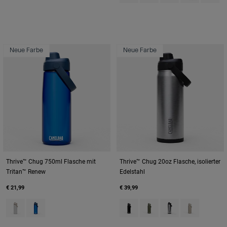
Neue Farbe
Neue Farbe
Thrive™ Chug 750ml Flasche mit
Thrive™ Chug 20oz Flasche, isolierter
Tritan™ Renew
Edelstahl
€ 21,99
€ 39,99
Product swatch type of Clear.
Product swatch type of Oxford.
Product swatch type of Black.
Product swatch type of M
Product swatch type
Product swatc