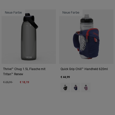
Neue Farbe
Neue Farbe
Thrive™ Chug 1.5L Flasche mit
Quick Grip Chill™ Handheld 620ml
Tritan™ Renew
€ 44,99
Price reduced from
to
€ 25,99
€ 18,19
Product swatch type of Black.
Product swatch type of D
Product swatch type