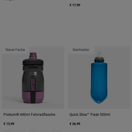
€ 17,99
Neue Farbe
Bestseller
Podium® 440ml Fahrradflasche
Quick Stow™ Flask 500ml
€ 13,99
€ 26,99