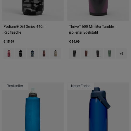
Podium® Dirt Series 440ml
Thrive™ 600 Milliliter Tumbler,
Radflasche
isolierter Edelstahl
€ 15,99
€ 39,99
Product swatch type of Berry Digi Camo.
Product swatch type of Black Digi Camo.
Product swatch type of Deep Sea Digi Camo.
Product swatch type of Sierra Red.
Product swatch type of Stone.
Product swatch type of Black.
Product swatch type of B
Product swatch typ
Product swatc
+6
Bestseller
Neue Farbe