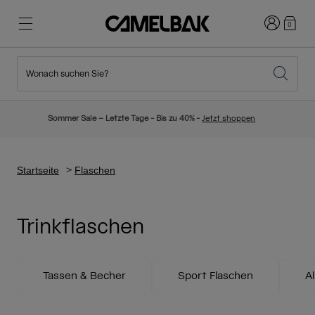
Anmelden
0
Wonach suchen Sie?
Radfahren
Blog
Highlights
Neuigkeiten
Sommer Sale – Letzte Tage - Bis zu 40% -
Jetzt shoppen
Topseller
Laufen
Über uns
Kinder Kollektion
Startseite
Flaschen
Wandern
Weg mit Wegwerfartikel
Trinkrucksäcke
Trinkflaschen
Trinkwesten
Ski und Snowboard
Unsere Mission
Sport Trinkflaschen
Tassen & Becher
Sport Flaschen
A
Flaschen