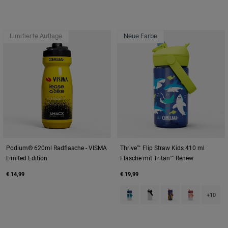
Limitierte Auflage
Neue Farbe
Podium® 620ml Radflasche - VISMA
Thrive™ Flip Straw Kids 410 ml
Limited Edition
Flasche mit Tritan™ Renew
€ 14,99
€ 19,99
Product swatch type of Blue Ha
Product swatch type of Cl
Product swatch type
Product swatc
+10