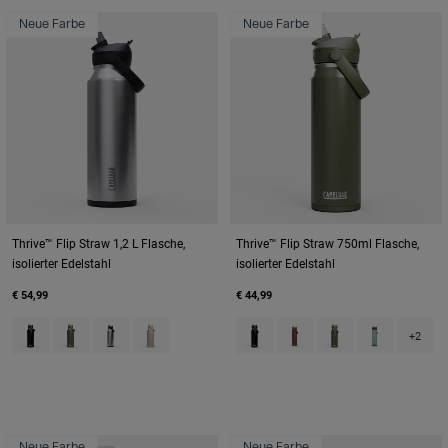
Neue Farbe
Neue Farbe
Thrive™ Flip Straw 1,2 L Flasche,
Thrive™ Flip Straw 750ml Flasche,
isolierter Edelstahl
isolierter Edelstahl
€ 54,99
€ 44,99
Product swatch type of Black.
Product swatch type of Moss Green.
Product swatch type of Stainless.
Product swatch type of Stone.
Product swatch type of Black.
Product swatch type of B
Product swatch typ
Product swatch
+2
Neue Farbe
Neue Farbe