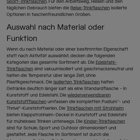
Sport-Trinkflaschen
. Für den Arbeitsweg, Reisen und den
täglichen Gebrauch bieten die
Reise-Trinkflaschen
isolierte
Optionen in taschenfreundlichen Größen.
Auswahl nach Material oder
Funktion
Wenn du nach Material oder einer bestimmten Eigenschaft
statt nach Aktivität auswählst, decken die folgenden
Kategorien das gesamte Sortiment ab. Die
Edelstahl-
Trinkflaschen
sind vakuumisoliert und geschmacksneutral und
halten die Temperatur über lange Zeit, ohne
Plastikgeschmack. Die
isolierten Trinkflaschen
halten
Getränke deutlich länger kalt als eine Standardflasche - in
Kunststoff und Edelstahl. Die
wiederverwendbaren
Kunststoffflaschen
umfassen die kompletten Podium®- und
Thrive™-Kunststoffserien. Die
Trinkflaschen mit Strohhalm
bieten Klappstrohhalm-Deckel in Kunststoff und Edelstahl
für müheloses Trinken unterwegs. Die
Kinder-Trinkflaschen
sind für Schule, Sport und Outdoor dimensioniert und
gestaltet. Jede Flasche im Sortiment ist durch die