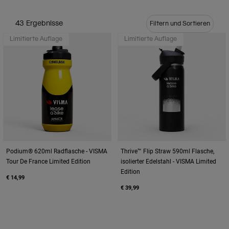
Reisen & Lifestyle
Unsere Partner
Becher & Travel Mugs
43 Ergebnisse
Filtern und Sortieren
Limitierte Auflage
Limitierte Auflage
Gürtel & Hüfttaschen
Fahrradtaschen
Trinkblasen
Zubehör
Alle kaufen
Podium® 620ml Radflasche - VISMA
Thrive™ Flip Straw 590ml Flasche,
Tour De France Limited Edition
isolierter Edelstahl - VISMA Limited
Edition
€ 14,99
€ 39,99