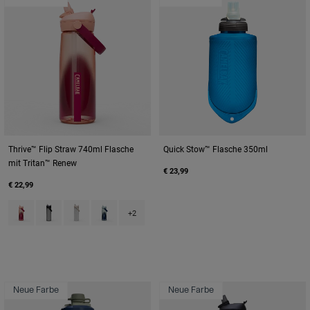
Thrive™ Flip Straw 740ml Flasche
Quick Stow™ Flasche 350ml
mit Tritan™ Renew
€ 23,99
€ 22,99
Product swatch type of Blush Dawn.
Product swatch type of Charcoal Grey.
Product swatch type of Clear.
Product swatch type of Deep Sea Dawn.
+2
Neue Farbe
Neue Farbe