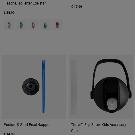
Flasche, isolierter Edelstahl
€ 17,99
€ 34,99
Product swatch type of Biking Dogs.
Product swatch type of Dino Jam.
Product swatch type of Magic Unicorns.
Product swatch type of Ocean Life.
Product swatch type of Purple Haze.
Podium® Steel Ersatzkappe
Thrive™ Flip Straw Kids Accessory
Cap
€ 14,99