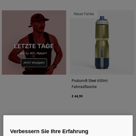
Neue Farbe
Podium® Steel 650ml
Fahrradflasche
€ 44,99
Verbessern Sie Ihre Erfahrung