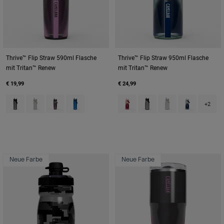
Thrive™ Flip Straw 590ml Flasche
Thrive™ Flip Straw 950ml Flasche
mit Tritan™ Renew
mit Tritan™ Renew
€ 19,99
€ 24,99
Product swatch type of Charcoal Grey.
Product swatch type of Clear.
Product swatch type of Lavender Dawn.
Product swatch type of Oxford.
Product swatch type of Blush D
Product swatch type of Ch
Product swatch type
Product swat
+2
Neue Farbe
Neue Farbe