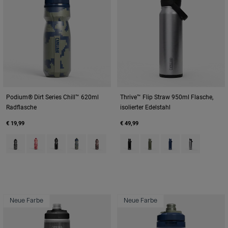
Podium® Dirt Series Chill™ 620ml
Thrive™ Flip Straw 950ml Flasche,
Radflasche
isolierter Edelstahl
€ 19,99
€ 49,99
Product swatch type of Asphalt.
Product swatch type of Berry Digi Camo.
Product swatch type of Black Digi Camo.
Product swatch type of Deep Sea Digi Camo.
Product swatch type of Sierra Red.
Product swatch type of Black.
Product swatch type of M
Product swatch type
Product swatc
Neue Farbe
Neue Farbe