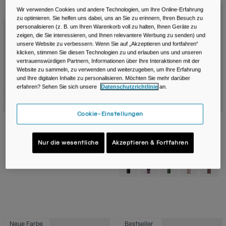
Wir verwenden Cookies und andere Technologien, um Ihre Online-Erfahrung
Neue Farbe
Neue Farbe
zu optimieren. Sie helfen uns dabei, uns an Sie zu erinnern, Ihren Besuch zu
personalisieren (z. B. um Ihren Warenkorb voll zu halten, Ihnen Geräte zu
zeigen, die Sie interessieren, und Ihnen relevantere Werbung zu senden) und
unsere Website zu verbessern. Wenn Sie auf „Akzeptieren und fortfahren“
klicken, stimmen Sie diesen Technologien zu und erlauben uns und unseren
vertrauenswürdigen Partnern, Informationen über Ihre Interaktionen mit der
Website zu sammeln, zu verwenden und weiterzugeben, um Ihre Erfahrung
und Ihre digitalen Inhalte zu personalisieren. Möchten Sie mehr darüber
erfahren? Sehen Sie sich unsere
Datenschutzrichtlinie
an.
Cookie-Einstellungen
Podium® Chill™ 710ml Radflasche
Podium® Steel 530ml
Fahrradflasche
€ 22,99
Nur die wesentliche
Akzeptieren & Fortfahren
€ 39,99
Product swatch type of Black.
Product swatch type of Mercury Berry.
Product swatch type of Mercury Blush.
Product swatch type of Mercury Deep Sea.
+6
Product swatch type of Black.
Product swatch type of M
Product swatch typ
Product swatc
Product
Neue Farbe
Bestseller