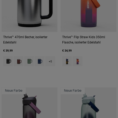
Thrive™ 470ml Becher, isolierter
Thrive™ Flip Straw Kids 350ml
Edelstahl
Flasche, isolierter Edelstahl
€ 39,99
€ 34,99
Product swatch type of Black.
Product swatch type of Burnt Umber.
Product swatch type of Moss Green.
Product swatch type of Navy.
Product swatch type of Cyclone
Product swatch type of M
+5
Neue Farbe
Neue Farbe