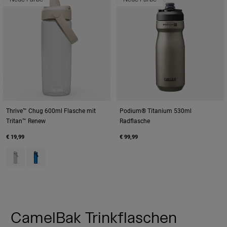
Thrive™ Chug 600ml Flasche mit
Podium® Titanium 530ml
Tritan™ Renew
Radflasche
€ 19,99
€ 99,99
Product swatch type of Clear.
Product swatch type of Oxford.
CamelBak Trinkflaschen