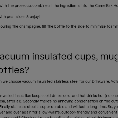
 with the prosecco, combine all the ingredients into the CamelBak H
ith pear slices & enjoy!
uring the champagne, tilt the bottle to the side to minimize foam
acuum insulated cups, mug
ottles?
n we choose vacuum insulated stainless steel for our Drinkware. Actua
le-walled insulation keeps cold drinks cold, and hot drinks hot (no one 
, after all). Secondly, there’s no annoying condensation on the out
inally, stainless steel is super durable and will last a long time. So, 
ver and over again for a low-waste, outdoor-friendly and convenient