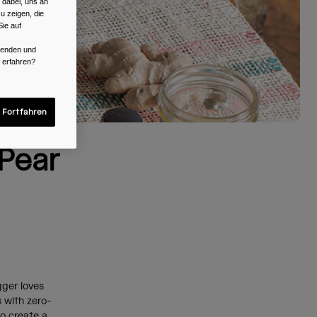
 dabei, uns an
u zeigen, die
ie auf
rwenden und
r erfahren?
 Fortfahren
Pear
gger loves
s with zero-
to create a