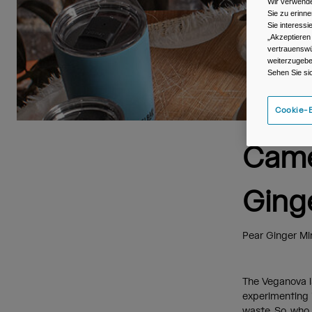
Wir verwende
Sie zu erinne
Sie interess
„Akzeptieren
vertrauenswü
weiterzugebe
Sehen Sie si
Cookie-E
Came
Ging
Pear Ginger M
The Veganova is
experimenting i
waste. So, who 