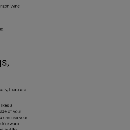
orizon Wine
ing.
s,
lly, there are
likes a
side of your
you can use your
 drinkware