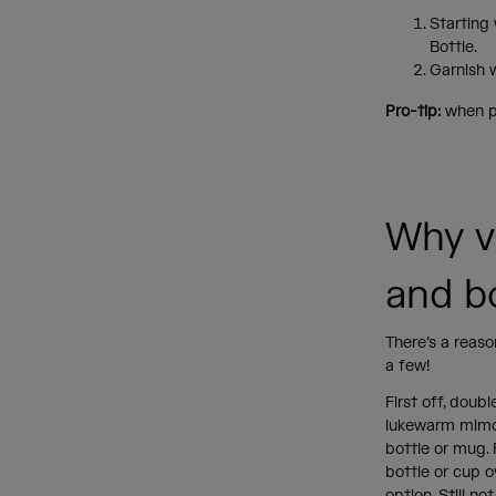
Starting
Bottle.
Garnish w
Pro-tip:
when po
Why v
and b
There’s a reaso
a few!
First off, doub
lukewarm mimosa
bottle or mug. F
bottle or cup o