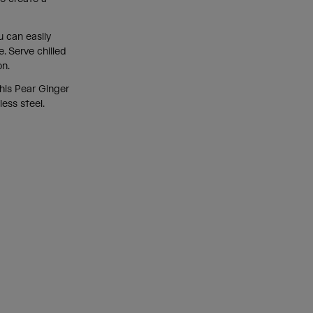
u can easily
. Serve chilled
ion.
his Pear Ginger
ess steel.