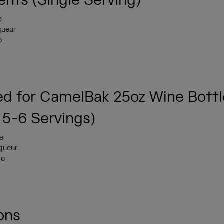
ents (Single Serving)
ce
iqueur
co
ed for CamelBak 25oz Wine Bottl
 5-6 Servings)
ce
iqueur
co
ons