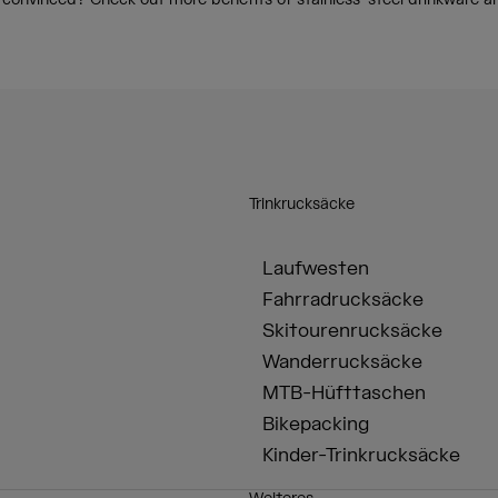
ot convinced? Check out more benefits of stainless-steel drinkware a
Trinkrucksäcke
Laufwesten
Fahrradrucksäcke
Skitourenrucksäcke
Wanderrucksäcke
MTB-Hüfttaschen
Bikepacking
Kinder-Trinkrucksäcke