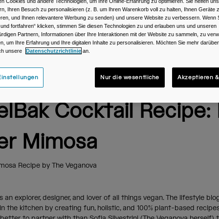
n Cookies und andere Technologien, um Ihre Online-Erfahrung zu optimieren. Sie helfen uns
rn, Ihren Besuch zu personalisieren (z. B. um Ihren Warenkorb voll zu halten, Ihnen Geräte z
ieren, und Ihnen relevantere Werbung zu senden) und unsere Website zu verbessern. Wenn S
 und fortfahren“ klicken, stimmen Sie diesen Technologien zu und erlauben uns und unseren
rdigen Partnern, Informationen über Ihre Interaktionen mit der Website zu sammeln, zu ve
n, um Ihre Erfahrung und Ihre digitalen Inhalte zu personalisieren. Möchten Sie mehr darübe
ch unsere
Datenschutzrichtlinie
an.
instellungen
Nur die wesentliche
Akzeptieren &
lBak Cocktail Recipe: 
er Mimosa
imosa Recipe by The Veganova
 an explorer, designer, and lover of all things vegan. The lifestyle blo
n the kitchen by creating fun, holistic, and 100% plant-based recipe
better to partner with than Sofia Silvestrini (The Veganova herself) 