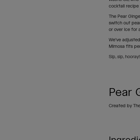
cocktail recipe
The Pear Ginger
switch out pear
or over ice for
We’ve adjusted
Mimosa fits per
Sip, sip, hoora
Pear 
Created by Th