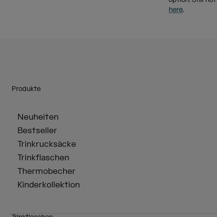
option. Still n
here
.
Produkte
Neuheiten
Bestseller
Trinkrucksäcke
Trinkflaschen
Thermobecher
Kinderkollektion