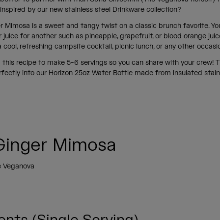
 inspired by our new stainless steel Drinkware collection?
 Mimosa is a sweet and tangy twist on a classic brunch favorite. Yo
 juice for another such as pineapple, grapefruit, or blood orange juice
 a cool, refreshing campsite cocktail, picnic lunch, or any other occas
 this recipe to make 5-6 servings so you can share with your crew! T
fectly into our Horizon 25oz Water Bottle made from insulated stainl
y!
Ginger Mimosa
e Veganova