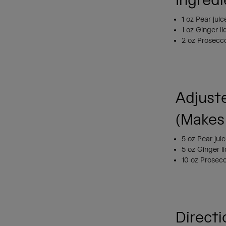
Ingredi
1 oz Pear jui
1 oz Ginger l
2 oz Prosec
Adjust
(Makes
5 oz Pear jui
5 oz Ginger l
10 oz Prosec
Directi