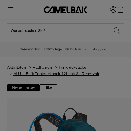
Anmelden
0
Wonach suchen Sie?
Radfahren
Blog
Highlights
Neuigkeiten
Sommer Sale – Letzte Tage - Bis zu 40% -
Jetzt shoppen
Topseller
Laufen
Über uns
Kinder Kollektion
Aktivitäten
Radfahren
Trinkrucksäcke
M.U.L.E. ® Trinkrucksack 12L mit 3L Reservoir
Wandern
Weg mit Wegwerfartikel
Trinkrucksäcke
Neue Farbe
Bike
Trinkwesten
Ski und Snowboard
Unsere Mission
Sport Trinkflaschen
Flaschen