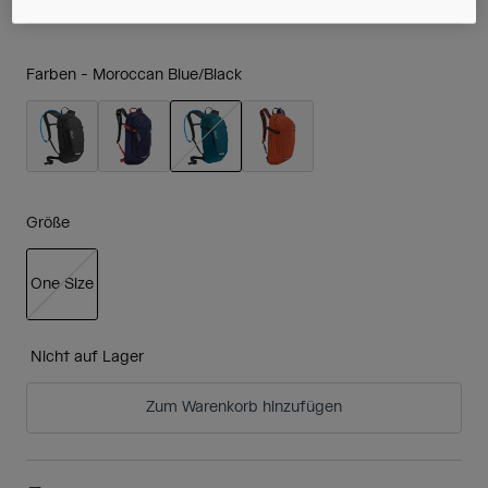
Farben -
Moroccan Blue/Black
ausgewählt
Größe
One Size
ausgewählt
Nicht auf Lager
Zum Warenkorb hinzufügen