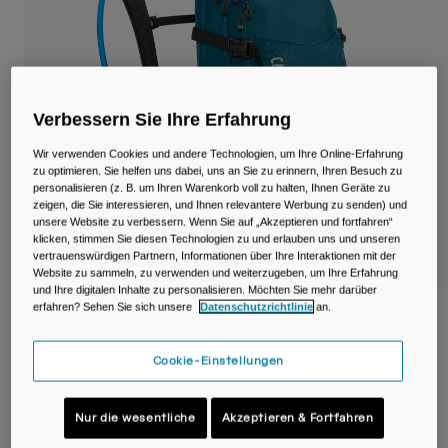
Reisen & Lifestyle
Unsere Partner
Becher & Travel Mugs
Gürtel & Hüfttaschen
Verbessern Sie Ihre Erfahrung
Fahrradtaschen
Wir verwenden Cookies und andere Technologien, um Ihre Online-Erfahrung
zu optimieren. Sie helfen uns dabei, uns an Sie zu erinnern, Ihren Besuch zu
Trinkblasen
personalisieren (z. B. um Ihren Warenkorb voll zu halten, Ihnen Geräte zu
zeigen, die Sie interessieren, und Ihnen relevantere Werbung zu senden) und
Zubehör
unsere Website zu verbessern. Wenn Sie auf „Akzeptieren und fortfahren“
klicken, stimmen Sie diesen Technologien zu und erlauben uns und unseren
vertrauenswürdigen Partnern, Informationen über Ihre Interaktionen mit der
Alle kaufen
Website zu sammeln, zu verwenden und weiterzugeben, um Ihre Erfahrung
und Ihre digitalen Inhalte zu personalisieren. Möchten Sie mehr darüber
erfahren? Sehen Sie sich unsere
Datenschutzrichtlinie
an.
M.U.L.E. ® Trinkrucksack 12L mit 3L
Reservoir
Cookie-Einstellungen
Artikelnr.
38591-D30-OS
Nur die wesentliche
Akzeptieren & Fortfahren
Price reduced from
to
€ 129,99
€ 90,99
30% OFF