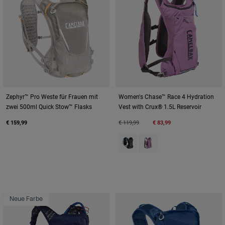
Zephyr™ Pro Weste für Frauen mit
Women's Chase™ Race 4 Hydration
zwei 500ml Quick Stow™ Flasks
Vest with Crux® 1.5L Reservoir
Price reduced from
to
€ 159,99
€ 119,99
€ 83,99
Product swatch type of Black.
Product swatch type of L
Neue Farbe