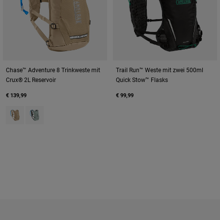
Chase™ Adventure 8 Trinkweste mit
Trail Run™ Weste mit zwei 500ml
Crux® 2L Reservoir
Quick Stow™ Flasks
€ 139,99
€ 99,99
Product swatch type of Moondust.
Product swatch type of Silver Mist.