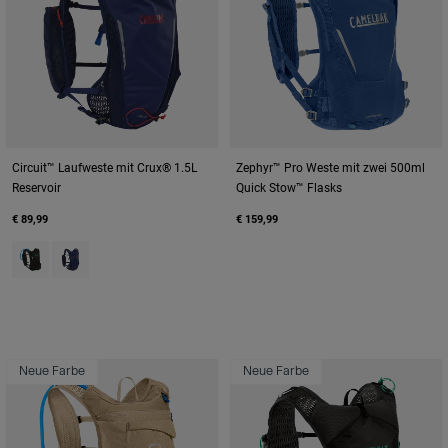
Circuit™ Laufweste mit Crux® 1.5L
Zephyr™ Pro Weste mit zwei 500ml
Reservoir
Quick Stow™ Flasks
€ 89,99
€ 159,99
Product swatch type of Black.
Product swatch type of Deep Sea.
Neue Farbe
Neue Farbe