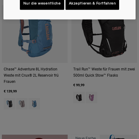
Neue Farbe
Neue Farbe
Nur die wesentliche
Akzeptieren & Fortfahren
Chase™ Adventure 8L Hydration
Trail Run™ Weste für Frauen mit zwei
Weste mit Crux® 2L Reservoir frü
500ml Quick Stow™ Flasks
Frauen
€ 99,99
€ 139,99
Product swatch type of Black.
Product swatch type of L
Product swatch type of Black/Iris.
Product swatch type of Purple Dove.
Product swatch type of Teal.
Neue Farbe