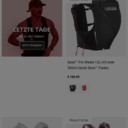
Apex™ Pro Weste 12L mit zwei
500ml Quick Stow™ Flasks
€ 189,99
Product swatch type of Black.
Product swatch type of Sc
Neue Farbe