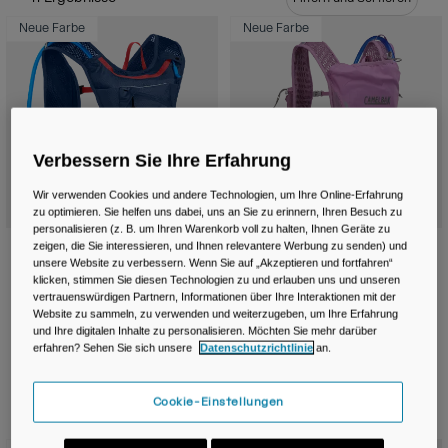
Reisen & Lifestyle
Unsere Partner
Neue Farbe
Neue Farbe
Becher & Travel Mugs
Gürtel & Hüfttaschen
Fahrradtaschen
Verbessern Sie Ihre Erfahrung
Trinkblasen
Wir verwenden Cookies und andere Technologien, um Ihre Online-Erfahrung
zu optimieren. Sie helfen uns dabei, uns an Sie zu erinnern, Ihren Besuch zu
Zubehör
personalisieren (z. B. um Ihren Warenkorb voll zu halten, Ihnen Geräte zu
Chase™ Race 4 Trinkweste mit Crux®
Damen Circuit™ Run Weste mit
zeigen, die Sie interessieren, und Ihnen relevantere Werbung zu senden) und
unsere Website zu verbessern. Wenn Sie auf „Akzeptieren und fortfahren“
1,5L Reservoir
Crux® 1.5L Reservoir
Alle kaufen
klicken, stimmen Sie diesen Technologien zu und erlauben uns und unseren
Price reduced from
to
vertrauenswürdigen Partnern, Informationen über Ihre Interaktionen mit der
€ 119,99
€ 89,99
€ 62,99
Website zu sammeln, zu verwenden und weiterzugeben, um Ihre Erfahrung
Product swatch type of Black.
Product swatch type of Deep Sea.
Product swatch type of Black.
Product swatch type of L
und Ihre digitalen Inhalte zu personalisieren. Möchten Sie mehr darüber
erfahren? Sehen Sie sich unsere
Datenschutzrichtlinie
an.
Cookie-Einstellungen