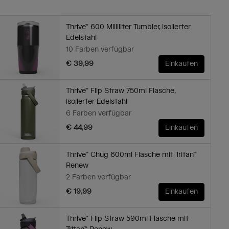
Thrive™ 600 Milliliter Tumbler, isolierter
Edelstahl
10 Farben verfügbar
€ 39,99
Einkaufen
Thrive™ Flip Straw 750ml Flasche,
isolierter Edelstahl
6 Farben verfügbar
€ 44,99
Einkaufen
Thrive™ Chug 600ml Flasche mit Tritan™
Renew
2 Farben verfügbar
€ 19,99
Einkaufen
Thrive™ Flip Straw 590ml Flasche mit