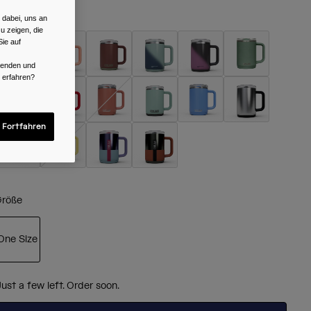
arben -
Black
 dabei, uns an
u zeigen, die
ie auf
rwenden und
r erfahren?
ausgewählt
 Fortfahren
röße
One Size
ausgewählt
Just a few left. Order soon.