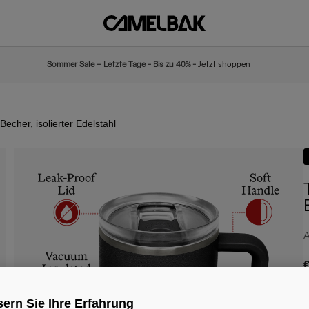
Sommer Sale – Letzte Tage - Bis zu 40% -
Jetzt shoppen
echer, isolierter Edelstahl
A
€
ern Sie Ihre Erfahrung