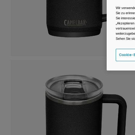
Wir verwende
Sie zu erinne
Sie interess
„Akzeptieren
vertrauenswü
weiterzugebe
Sehen Sie si
Cookie-E