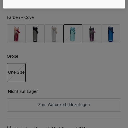
Farben -
Cove
ausgewählt
Größe
One Size
ausgewählt
Nicht auf Lager
Zum Warenkorb hinzufügen