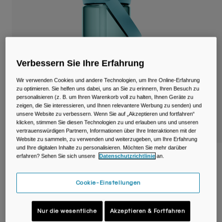
Reisen & Lifestyle
Unsere Partner
Becher & Travel Mugs
Gürtel & Hüfttaschen
Verbessern Sie Ihre Erfahrung
Fahrradtaschen
Wir verwenden Cookies und andere Technologien, um Ihre Online-Erfahrung
Trinkblasen
zu optimieren. Sie helfen uns dabei, uns an Sie zu erinnern, Ihren Besuch zu
personalisieren (z. B. um Ihren Warenkorb voll zu halten, Ihnen Geräte zu
zeigen, die Sie interessieren, und Ihnen relevantere Werbung zu senden) und
Zubehör
unsere Website zu verbessern. Wenn Sie auf „Akzeptieren und fortfahren“
klicken, stimmen Sie diesen Technologien zu und erlauben uns und unseren
vertrauenswürdigen Partnern, Informationen über Ihre Interaktionen mit der
Alle kaufen
Website zu sammeln, zu verwenden und weiterzugeben, um Ihre Erfahrung
und Ihre digitalen Inhalte zu personalisieren. Möchten Sie mehr darüber
Thrive™ Flip Straw 590ml Flasche mit
erfahren? Sehen Sie sich unsere
Datenschutzrichtlinie
an.
Tritan™ Renew
Cookie-Einstellungen
Artikelnr.
38671-D69-OS
€ 19,00
Nur die wesentliche
Akzeptieren & Fortfahren