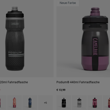
Neue Farbe
20ml Fahrradflasche
Podium® 440ml Fahrradflasche
9
€ 13,99
 type of Black.
ct swatch type of Mercury Berry.
Product swatch type of Mercury Blush.
Product swatch type of Mercury Deep Sea.
Product swatch type of Black.
Product swatch type of
Product swatc
Prod
+6