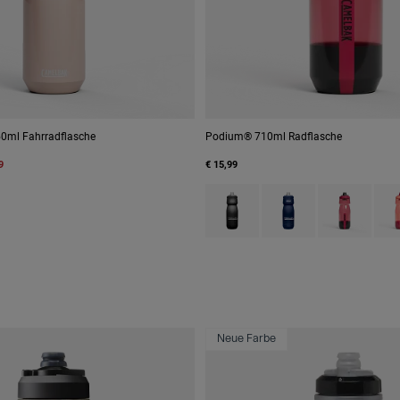
0ml Fahrradflasche
Podium® 710ml Radflasche
9
€ 15,99
e Deckel
Product swatch type of Black.
Product swatch type of
Product swatc
Prod
Neue Farbe