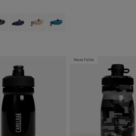
 type of Arctic Blue.
ct swatch type of Black.
Product swatch type of Deep Sea.
Product swatch type of Moondust.
Product swatch type of Moroccan Blue.
Neue Farbe