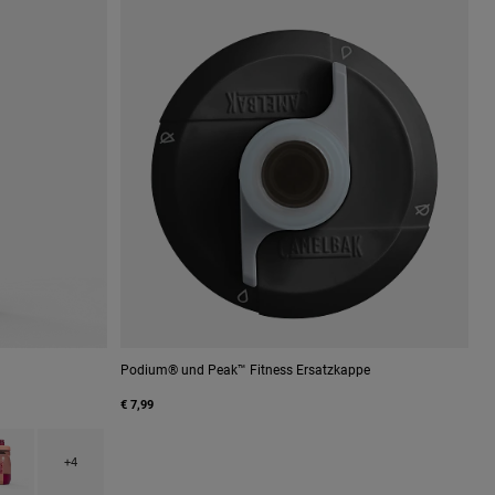
Podium® und Peak™ Fitness Ersatzkappe
€ 7,99
 Carbon Grey.
h type of Mercury Berry.
uct swatch type of Mercury Blush.
+4