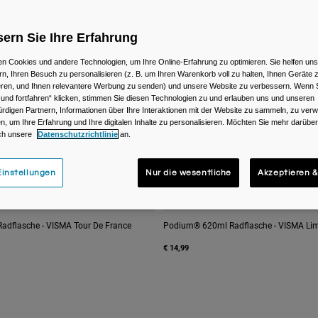
ern Sie Ihre Erfahrung
n Cookies und andere Technologien, um Ihre Online-Erfahrung zu optimieren. Sie helfen uns
rn, Ihren Besuch zu personalisieren (z. B. um Ihren Warenkorb voll zu halten, Ihnen Geräte z
ieren, und Ihnen relevantere Werbung zu senden) und unsere Website zu verbessern. Wenn S
 und fortfahren“ klicken, stimmen Sie diesen Technologien zu und erlauben uns und unseren
rdigen Partnern, Informationen über Ihre Interaktionen mit der Website zu sammeln, zu ve
n, um Ihre Erfahrung und Ihre digitalen Inhalte zu personalisieren. Möchten Sie mehr darübe
ch unsere
Datenschutzrichtlinie
an.
instellungen
Nur die wesentliche
Akzeptieren &
dflasche - VISMA Tour De France
Podium® 620ml Radflasche - VISMA Limi
€ 14,99