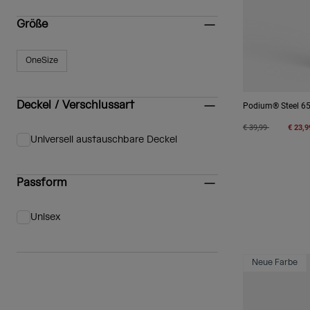
Größe
OneSize
Eingrenzen nach Größe: OneSize
Deckel / Verschlussart
Podium® Steel 65
Price reduced from
to
€ 39,99
€ 23,9
Universell austauschbare Deckel
Eingrenzen nach Deckel / Verschlussart: Universell austauschbar
Passform
Unisex
Eingrenzen nach Passform: Unisex
Neue Farbe