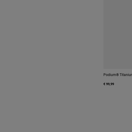
Podium® Titaniu
€ 99,99