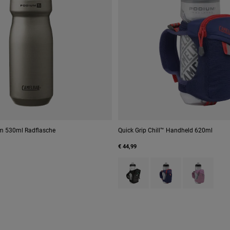
m 530ml Radflasche
Quick Grip Chill™ Handheld 620ml
€ 44,99
Product swatch type of Black.
Product swatch type o
Product swatc