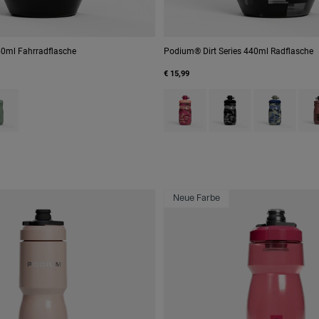
yester
0ml Fahrradflasche
Podium® Dirt Series 440ml Radflasche
€ 15,99
 type of Black.
uct swatch type of Moss Green.
Product swatch type of Berry Di
Product swatch type of
Product swatc
Prod
Neue Farbe