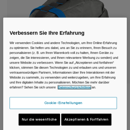
Reisen & Lifestyle
Unsere Partner
Becher & Travel Mugs
Gürtel & Hüfttaschen
Verbessern Sie Ihre Erfahrung
Fahrradtaschen
Wir verwenden Cookies und andere Technologien, um Ihre Online-Erfahrung
zu optimieren. Sie helfen uns dabei, uns an Sie zu erinnern, Ihren Besuch zu
Trinkblasen
personalisieren (z. B. um Ihren Warenkorb voll zu halten, Ihnen Geräte zu
zeigen, die Sie interessieren, und Ihnen relevantere Werbung zu senden) und
unsere Website zu verbessern. Wenn Sie auf „Akzeptieren und fortfahren“
Zubehör
klicken, stimmen Sie diesen Technologien zu und erlauben uns und unseren
vertrauenswürdigen Partnern, Informationen über Ihre Interaktionen mit der
Website zu sammeln, zu verwenden und weiterzugeben, um Ihre Erfahrung
Alle kaufen
und Ihre digitalen Inhalte zu personalisieren. Möchten Sie mehr darüber
erfahren? Sehen Sie sich unsere
Datenschutzrichtlinie
an.
M.U.L.E. ® 1 Saddle Pack
Cookie-Einstellungen
Artikelnr.
38647-D57-OS
€ 44,99
Nur die wesentliche
Akzeptieren & Fortfahren