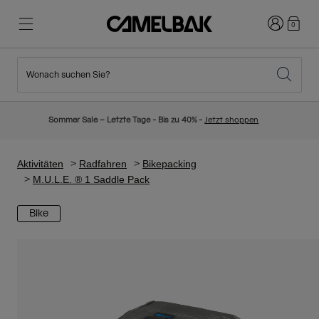
Anmelden
0
Wonach suchen Sie?
Radfahren
Blog
Highlights
Neuigkeiten
Sommer Sale – Letzte Tage - Bis zu 40% -
Jetzt shoppen
Topseller
Laufen
Über uns
Kinder Kollektion
Aktivitäten
Radfahren
Bikepacking
M.U.L.E. ® 1 Saddle Pack
Wandern
Weg mit Wegwerfartikel
Trinkrucksäcke
Bike
Trinkwesten
Ski und Snowboard
Unsere Mission
Sport Trinkflaschen
Flaschen