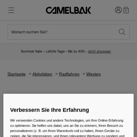
Anmelden
0
Wonach suchen Sie?
Radfahren
Blog
Highlights
Neuigkeiten
Sommer Sale – Letzte Tage - Bis zu 40% -
Jetzt shoppen
Topseller
Laufen
Über uns
Kinder Kollektion
Startseite
Aktivitäten
Radfahren
Westen
Wandern
Weg mit Wegwerfartikel
Trinkrucksäcke
Westen
Trinkwesten
Verbessern Sie Ihre Erfahrung
Ski und Snowboard
Unsere Mission
Sport Trinkflaschen
Wir verwenden Cookies und andere Technologien, um Ihre Online-Erfahrung
zu optimieren. Sie helfen uns dabei, uns an Sie zu erinnern, Ihren Besuch zu
personalisieren (z. B. um Ihren Warenkorb voll zu halten, Ihnen Geräte zu
Flaschen
4 Ergebnisse
zeigen, die Sie interessieren, und Ihnen relevantere Werbung zu senden) und
Filtern und Sortieren