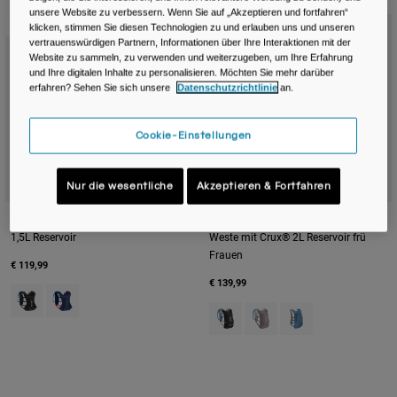
Reisen & Lifestyle
Unsere Partner
unsere Website zu verbessern. Wenn Sie auf „Akzeptieren und fortfahren“
Neue Farbe
Neue Farbe
Becher & Travel Mugs
klicken, stimmen Sie diesen Technologien zu und erlauben uns und unseren
vertrauenswürdigen Partnern, Informationen über Ihre Interaktionen mit der
Website zu sammeln, zu verwenden und weiterzugeben, um Ihre Erfahrung
Gürtel & Hüfttaschen
und Ihre digitalen Inhalte zu personalisieren. Möchten Sie mehr darüber
erfahren? Sehen Sie sich unsere
Datenschutzrichtlinie
an.
Fahrradtaschen
Cookie-Einstellungen
Trinkblasen
Nur die wesentliche
Akzeptieren & Fortfahren
Zubehör
Chase™ Race 4 Trinkweste mit Crux®
Chase™ Adventure 8L Hydration
1,5L Reservoir
Weste mit Crux® 2L Reservoir frü
Alle kaufen
Frauen
€ 119,99
€ 139,99
Product swatch type of Black.
Product swatch type of Deep Sea.
Product swatch type of Black/Iri
Product swatch type of P
Product swatch type