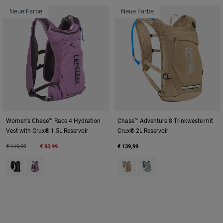
Neue Farbe
Neue Farbe
Women's Chase™ Race 4 Hydration
Chase™ Adventure 8 Trinkweste mit
Vest with Crux® 1.5L Reservoir
Crux® 2L Reservoir
Price reduced from
to
€ 119,99
€ 83,99
€ 139,99
Product swatch type of Black.
Product swatch type of Lavender.
Product swatch type of Moondu
Product swatch type of Sil