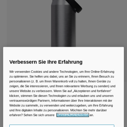
Reisen & Lifestyle
Unsere Partner
Becher & Travel Mugs
Gürtel & Hüfttaschen
Fahrradtaschen
Trinkblasen
Verbessern Sie Ihre Erfahrung
Zubehör
Wir verwenden Cookies und andere Technologien, um Ihre Online-Erfahrung
Alle kaufen
zu optimieren. Sie helfen uns dabei, uns an Sie zu erinnern, Ihren Besuch zu
personalisieren (z. B. um Ihren Warenkorb voll zu halten, Ihnen Geräte zu
zeigen, die Sie interessieren, und Ihnen relevantere Werbung zu senden) und
Thrive™ Chug 750ml Flasche, isolierter
unsere Website zu verbessern. Wenn Sie auf „Akzeptieren und fortfahren“
Edelstahl
klicken, stimmen Sie diesen Technologien zu und erlauben uns und unseren
vertrauenswürdigen Partnern, Informationen über Ihre Interaktionen mit der
Website zu sammeln, zu verwenden und weiterzugeben, um Ihre Erfahrung
Artikelnr.
38259
und Ihre digitalen Inhalte zu personalisieren. Möchten Sie mehr darüber
erfahren? Sehen Sie sich unsere
Datenschutzrichtlinie
an.
€ 44,99