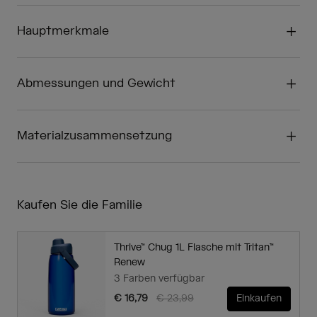
Hauptmerkmale
Abmessungen und Gewicht
Materialzusammensetzung
Kaufen Sie die Familie
Thrive™ Chug 1L Flasche mit Tritan™
Renew
3 Farben verfügbar
Price reduced from
to
€ 16,79
€ 23,99
Einkaufen