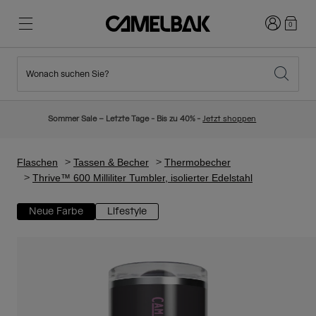
Anmelden
0
Wonach suchen Sie?
Radfahren
Blog
Highlights
Neuigkeiten
Sommer Sale – Letzte Tage - Bis zu 40% -
Jetzt shoppen
Topseller
Laufen
Über uns
Kinder Kollektion
Flaschen
Tassen & Becher
Thermobecher
Thrive™ 600 Milliliter Tumbler, isolierter Edelstahl
Wandern
Weg mit Wegwerfartikel
Trinkrucksäcke
Neue Farbe
Lifestyle
Trinkwesten
Ski und Snowboard
Unsere Mission
Sport Trinkflaschen
Flaschen