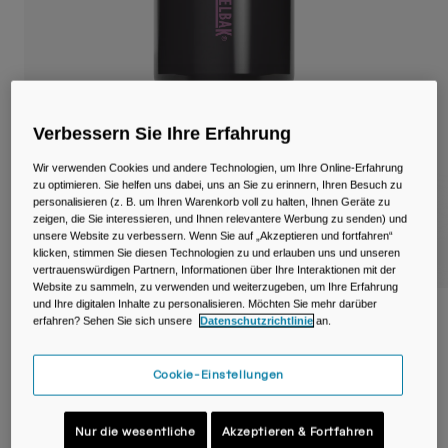
Reisen & Lifestyle
Unsere Partner
Becher & Travel Mugs
Gürtel & Hüfttaschen
Fahrradtaschen
Verbessern Sie Ihre Erfahrung
Wir verwenden Cookies und andere Technologien, um Ihre Online-Erfahrung
Trinkblasen
zu optimieren. Sie helfen uns dabei, uns an Sie zu erinnern, Ihren Besuch zu
personalisieren (z. B. um Ihren Warenkorb voll zu halten, Ihnen Geräte zu
zeigen, die Sie interessieren, und Ihnen relevantere Werbung zu senden) und
Zubehör
unsere Website zu verbessern. Wenn Sie auf „Akzeptieren und fortfahren“
klicken, stimmen Sie diesen Technologien zu und erlauben uns und unseren
Alle kaufen
vertrauenswürdigen Partnern, Informationen über Ihre Interaktionen mit der
Website zu sammeln, zu verwenden und weiterzugeben, um Ihre Erfahrung
und Ihre digitalen Inhalte zu personalisieren. Möchten Sie mehr darüber
Thrive™ 600 Milliliter Tumbler, isolierter
erfahren? Sehen Sie sich unsere
Datenschutzrichtlinie
an.
Edelstahl
Cookie-Einstellungen
Artikelnr.
38155-F52-OS
€ 39,99
Nur die wesentliche
Akzeptieren & Fortfahren