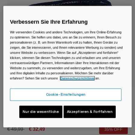
Reisen & Lifestyle
Unsere Partner
Becher & Travel Mugs
Verbessern Sie Ihre Erfahrung
Gürtel & Hüfttaschen
Wir verwenden Cookies und andere Technologien, um Ihre Online-Erfahrung
zu optimieren. Sie helfen uns dabei, uns an Sie zu erinnern, Ihren Besuch zu
Fahrradtaschen
personalisieren (z. B. um Ihren Warenkorb voll zu halten, Ihnen Geräte zu
zeigen, die Sie interessieren, und Ihnen relevantere Werbung zu senden) und
Trinkblasen
unsere Website zu verbessern. Wenn Sie auf „Akzeptieren und fortfahren“
klicken, stimmen Sie diesen Technologien zu und erlauben uns und unseren
vertrauenswürdigen Partnern, Informationen über Ihre Interaktionen mit der
Zubehör
Website zu sammeln, zu verwenden und weiterzugeben, um Ihre Erfahrung
und Ihre digitalen Inhalte zu personalisieren. Möchten Sie mehr darüber
erfahren? Sehen Sie sich unsere
Datenschutzrichtlinie
an.
Alle kaufen
Cookie-Einstellungen
Ultra™ Belt 2,5 l mit 500ml Quick Stow™
Flask
Nur die wesentliche
Akzeptieren & Fortfahren
Artikelnr.
38736
Price reduced from
to
€ 49,99
€ 32,49
35% OFF