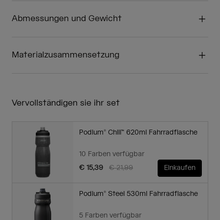
Abmessungen und Gewicht
Materialzusammensetzung
Vervollständigen sie ihr set
Podium® Chill™ 620ml Fahrradflasche
10 Farben verfügbar
Price reduced from
to
€ 15,39
€ 21,99
Einkaufen
Podium® Steel 530ml Fahrradflasche
5 Farben verfügbar