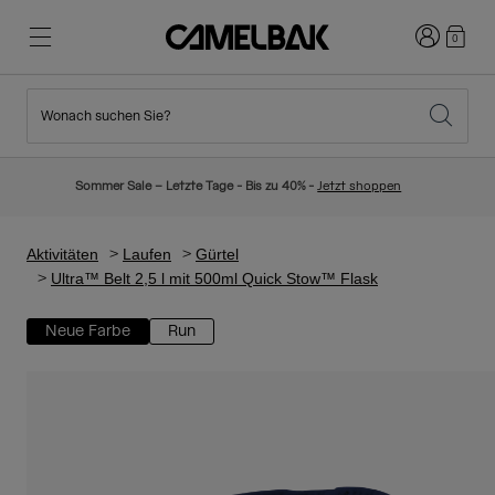
Anmelden
0
Wonach suchen Sie?
Radfahren
Blog
Highlights
Neuigkeiten
Sommer Sale – Letzte Tage - Bis zu 40% -
Jetzt shoppen
Topseller
Laufen
Über uns
Kinder Kollektion
Aktivitäten
Laufen
Gürtel
Ultra™ Belt 2,5 l mit 500ml Quick Stow™ Flask
Wandern
Weg mit Wegwerfartikel
Trinkrucksäcke
Neue Farbe
Run
Trinkwesten
Ski und Snowboard
Unsere Mission
Sport Trinkflaschen
Flaschen