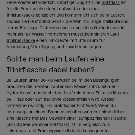
keine Weste erforderlich, sofortiger Zugriff. Eine
Softflask
ist
für die Fronttasche einer Laufweste oder eines
Trinkrucksacks konzipiert und komprimiert sich beim Leeren,
sodass sie nie störend wirkt - die Wahl für lange Trailläufe und
Ultras. Für lange Distanzen und technisches Gelände, wo du
mehr als nur Wasser mitnehmen musst, kombinieren
Lauf-
Trinkrucksäcke
einen Trinkbeutel mit Stauraum für
Ausrüstung, Verpflegung und zusätzliche Lagen.
Sollte man beim Laufen eine
Trinkflasche dabei haben?
Bei Läufen unter 30-40 Minuten bei milden Bedingungen
brauchen die meisten Läufer kein Wasser mitzunehmen -
Hydration vor und nach dem Lauf reicht aus. Für alles längere,
bei Hitze oder auf Trail ohne Wasserstellen wird Wasser
mitnehmen wichtig. Ein praktischer Richtwert: Wenn du
unterwegs an einem Brunnen anhalten würdest, nimm lieber
eine Flasche mit. Das Gewicht einer laufspezifischen Flasche
(ab 50g leer bei einer Softflask) ist im Vergleich zum
Leistungs- und Erholungsvorteil durch konsequente