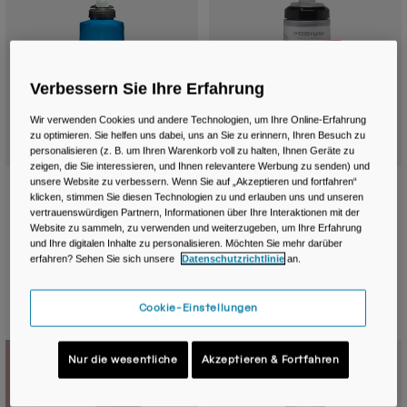
Verbessern Sie Ihre Erfahrung
Wir verwenden Cookies und andere Technologien, um Ihre Online-Erfahrung
zu optimieren. Sie helfen uns dabei, uns an Sie zu erinnern, Ihren Besuch zu
personalisieren (z. B. um Ihren Warenkorb voll zu halten, Ihnen Geräte zu
zeigen, die Sie interessieren, und Ihnen relevantere Werbung zu senden) und
unsere Website zu verbessern. Wenn Sie auf „Akzeptieren und fortfahren“
Quick Stow™ Flasche 620ml
Quick Grip Chill™ Handheld 620ml
klicken, stimmen Sie diesen Technologien zu und erlauben uns und unseren
€ 29,99
€ 44,99
vertrauenswürdigen Partnern, Informationen über Ihre Interaktionen mit der
Website zu sammeln, zu verwenden und weiterzugeben, um Ihre Erfahrung
Product swatch type of Black.
Product swatch type of D
Product swatch type
und Ihre digitalen Inhalte zu personalisieren. Möchten Sie mehr darüber
erfahren? Sehen Sie sich unsere
Datenschutzrichtlinie
an.
Cookie-Einstellungen
Neue Farbe
Nur die wesentliche
Akzeptieren & Fortfahren