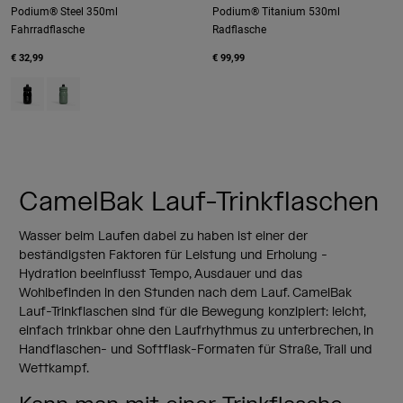
Podium® Steel 350ml
Podium® Titanium 530ml
Fahrradflasche
Radflasche
€ 32,99
€ 99,99
Product swatch type of Black.
Product swatch type of Moss Green.
CamelBak Lauf-Trinkflaschen
Wasser beim Laufen dabei zu haben ist einer der
beständigsten Faktoren für Leistung und Erholung -
Hydration beeinflusst Tempo, Ausdauer und das
Wohlbefinden in den Stunden nach dem Lauf. CamelBak
Lauf-Trinkflaschen sind für die Bewegung konzipiert: leicht,
einfach trinkbar ohne den Laufrhythmus zu unterbrechen, in
Handflaschen- und Softflask-Formaten für Straße, Trail und
Wettkampf.