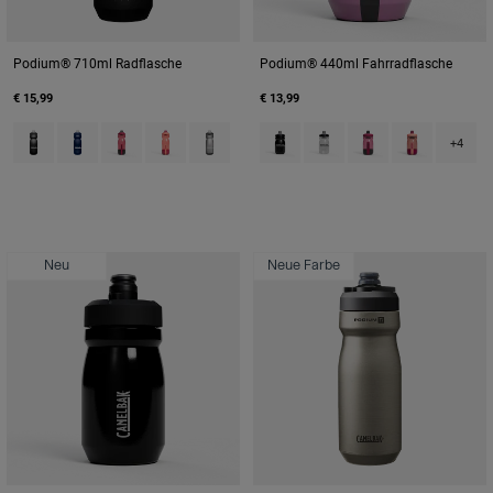
Podium® 710ml Radflasche
Podium® 440ml Fahrradflasche
€ 15,99
€ 13,99
Product swatch type of Black.
Product swatch type of Blue/Navy.
Product swatch type of Mercury Berry.
Product swatch type of Mercury Blush.
Product swatch type of Smoke Grey.
Product swatch type of Black.
Product swatch type of C
Product swatch type
Product swatc
+4
Neu
Neue Farbe