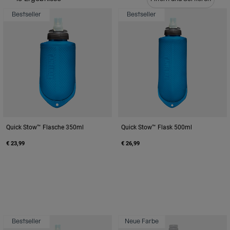
Reisen & Lifestyle
Unsere Partner
Bestseller
Bestseller
Becher & Travel Mugs
Gürtel & Hüfttaschen
Fahrradtaschen
Trinkblasen
Zubehör
Quick Stow™ Flasche 350ml
Quick Stow™ Flask 500ml
Alle kaufen
€ 23,99
€ 26,99
Bestseller
Neue Farbe